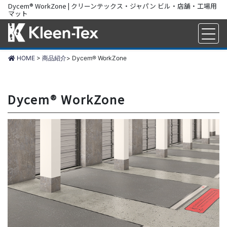
Dycem® WorkZone | クリーンテックス・ジャパン ビル・店舗・工場用
マット
ビル・店舗・工場向け商品
HOME
>
商品紹介
>
Dycem® WorkZone
Dycem® WorkZone